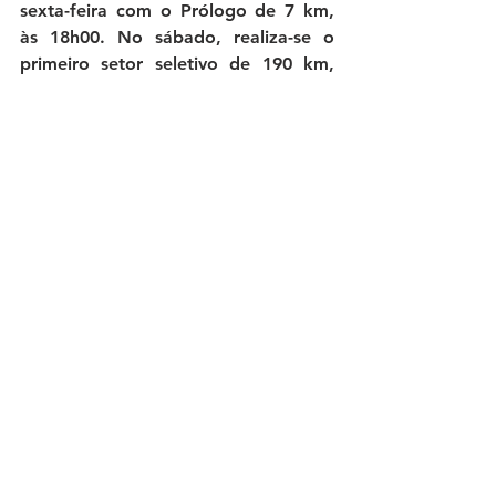
sexta-feira com o Prólogo de 7 km, 
às 18h00. No sábado, realiza-se o 
primeiro setor seletivo de 190 km, 
com partida às 14h00. No domingo, 
os pilotos fazem o segundo setor 
seletivo, que é a repetição do dia 
anterior, com partida às 12h00.
Th Clothes Raid Ferraria
Raid Ferraria
T3
T1
SSV
Ver tudo
Posts recentes