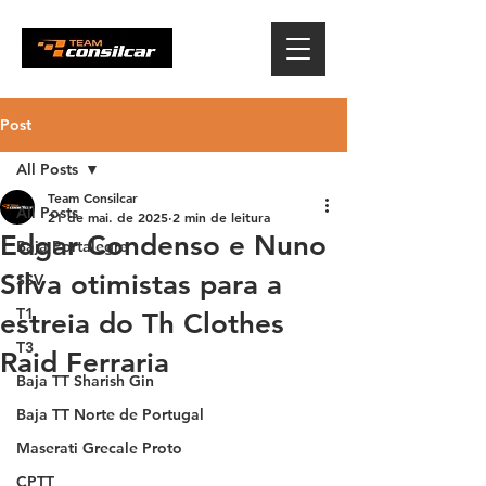
Post
All Posts
Team Consilcar
All Posts
21 de mai. de 2025
2 min de leitura
Edgar Condenso e Nuno
Baja Portalegre
Silva otimistas para a
SSV
T1
estreia do Th Clothes
T3
Raid Ferraria
Baja TT Sharish Gin
Baja TT Norte de Portugal
Maserati Grecale Proto
CPTT