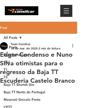
Post
All Posts
Team Consilcar
All Posts
18 de mar. de 2025
2 min de leitura
Edgar Condenso e Nuno
Baja Portalegre
Silva otimistas para o
SSV
T1
regresso da Baja TT
T3
Escuderia Castelo Branco
Baja TT Sharish Gin
Baja TT Norte de Portugal
Maserati Grecale Proto
CPTT