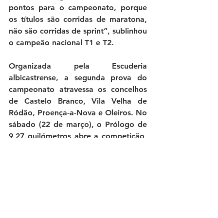
pontos para o campeonato, porque 
os títulos são corridas de maratona, 
não são corridas de sprint”, sublinhou 
o campeão nacional T1 e T2.
Organizada pela Escuderia 
albicastrense, a segunda prova do 
campeonato atravessa os concelhos 
de Castelo Branco, Vila Velha de 
Ródão, Proença-a-Nova e Oleiros. No 
sábado (22 de março), o Prólogo de 
9,27 quilómetros abre a competição, 
às 10h05, seguindo-se o Setor 
Seletivo 1, a partir das 13h35, com 
169 quilómetros de extensão.
No domingo, o derradeiro Setor 
Seletivo tem 176 quilómetros, com 
início às 10h35, perfazendo os 354,27 