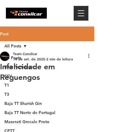
Post
All Posts
Team Consilcar
All Posts
14 de set. de 2025
2 min de leitura
Infelicidade em
Baja Portalegre
Reguengos
SSV
T1
T3
Baja TT Sharish Gin
Baja TT Norte de Portugal
Maserati Grecale Proto
CPTT