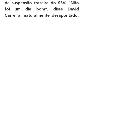
da suspensão traseira do SSV. 
“Não 
foi um dia bom”
, disse David 
Carreira, naturalmente desapontado. 
O Team Consilcar esteve igualmente 
presente na competição de motos 
com Januário Barrocas. O piloto da 
Honda CRF 450RX concluiu a baja na 
29ª posição da categoria Veteranos e 